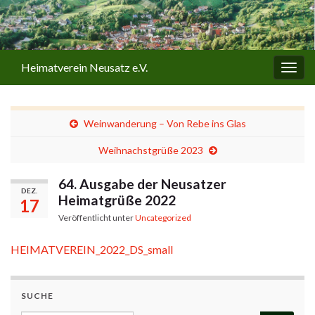
Heimatverein Neusatz e.V.
Navi
umsc
Weinwanderung – Von Rebe ins Glas
Weihnachstgrüße 2023
64. Ausgabe der Neusatzer
DEZ.
Heimatgrüße 2022
17
Veröffentlicht unter
Uncategorized
HEIMATVEREIN_2022_DS_small
SUCHE