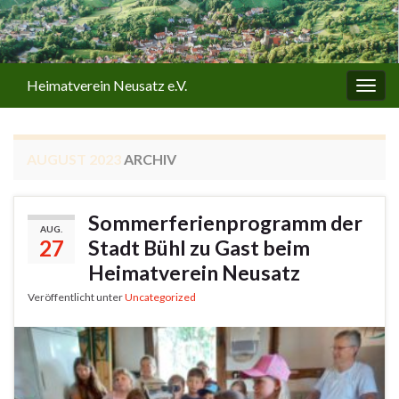
Heimatverein Neusatz e.V.
Navi
umsc
AUGUST 2023
ARCHIV
Sommerferienprogramm der
AUG.
27
Stadt Bühl zu Gast beim
Heimatverein Neusatz
Veröffentlicht unter
Uncategorized