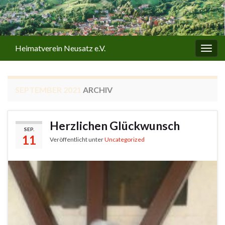
Heimatverein Neusatz e.V.
Navi
umsc
SEPTEMBER 2021
ARCHIV
Herzlichen Glückwunsch
SEP.
11
Veröffentlicht unter
Uncategorized