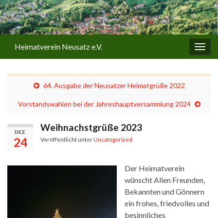
Heimatverein Neusatz e.V.
Navi
umsc
64. Ausgabe der Neusatzer Heimatgrüße 2022
Vorstandswahlen bei der Jahreshauptversammlung 2024
Weihnachstgrüße 2023
DEZ.
24
Veröffentlicht unter
Uncategorized
Der Heimatverein
wünscht Allen Freunden,
Bekannten und Gönnern
ein frohes, friedvolles und
besinnliches