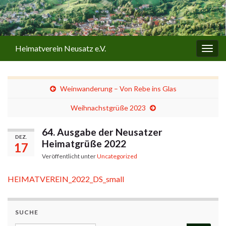
Heimatverein Neusatz e.V.
Navi
umsc
Weinwanderung – Von Rebe ins Glas
Weihnachstgrüße 2023
64. Ausgabe der Neusatzer
DEZ.
Heimatgrüße 2022
17
Veröffentlicht unter
Uncategorized
HEIMATVEREIN_2022_DS_small
SUCHE