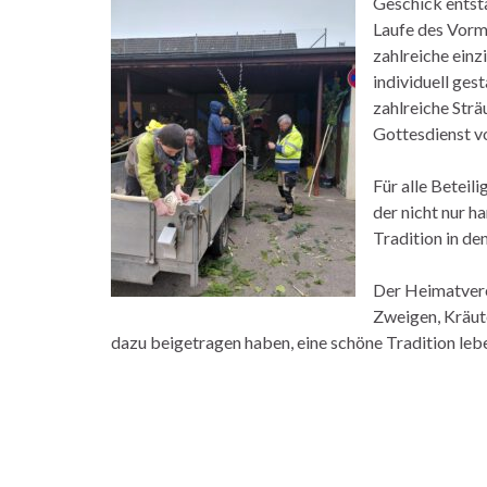
Geschick entst
Laufe des Vorm
zahlreiche einz
individuell ges
zahlreiche Strä
Gottesdienst 
Für alle Beteil
der nicht nur 
Tradition in de
Der Heimatverei
Zweigen, Kräute
dazu beigetragen haben, eine schöne Tradition leb